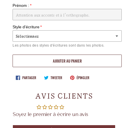
Prénom :
Style d'écriture
Les photos des styles d'écritures sont dans les photos.
AJOUTER AU PANIER
Ajout
PARTAGER
TWEETER
ÉPINGLER
PARTAGER
TWEETER
ÉPINGLER
SUR
SUR
SUR
d'un
FACEBOOK
TWITTER
PINTEREST
produit
AVIS CLIENTS
à
votre
panier
Soyez le premier à écrire un avis