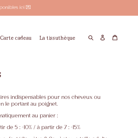
onibles ici 💌
Carte cadeau
La tissuthèque
Rechercher
Se connecte
Panier
s
ires indispensables pour nos cheveux ou
 le portant au poignet.
atiquement au panier :
tir de 5 : -10% / à partir de 7 : -15%