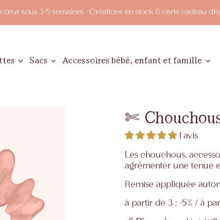
œur sous 3-5 semaines · Créations en stock & carte cadeau disp
ttes
Sacs
Accessoires bébé, enfant et famille
✄‎ ‎ Chouchou
1 avis
Les chouchous, accesso
agrémenter une tenue en
Remise appliquée autom
à partir de 3 : -5% / à par