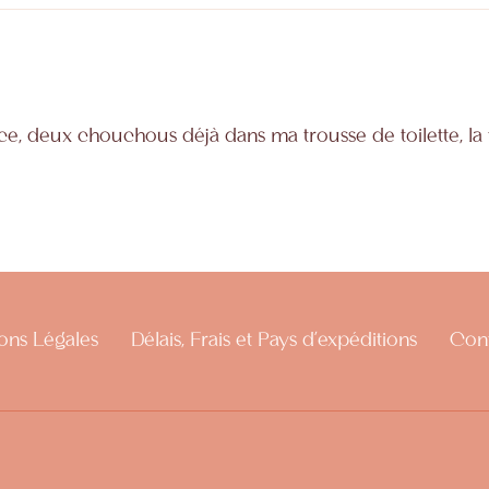
nce, deux chouchous déjà dans ma trousse de toilette, la tai
ons Légales
Délais, Frais et Pays d'expéditions
Con