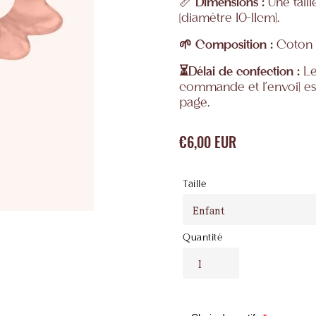
📏
Dimensions :
Une taill
(diamètre 10-11cm).
🌱 Composition :
Coton 
⏳Délai de confection :
Le
commande et l'envoi) es
page.
€6,00 EUR
Prix
normal
Taille
Quantité