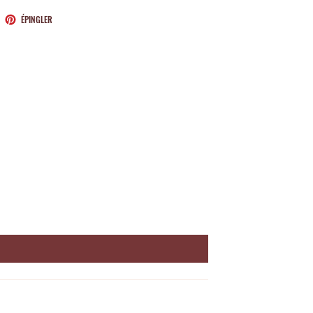
ETER
ÉPINGLER
ÉPINGLER
SUR
TTER
PINTEREST