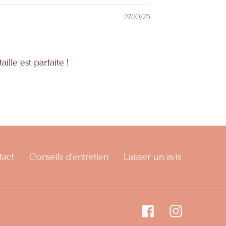
27/10/25
lle est parfaite !
tact
Conseils d'entretien
Laisser un avis
Facebook
Instagram