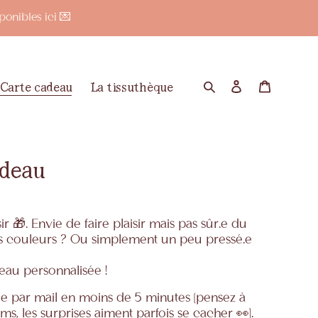
onibles ici 💌
Carte cadeau
La tissuthèque
Rechercher
Se connecte
Panier
adeau
ir 🎁. Envie de faire plaisir mais pas sûr.e du
s couleurs ? Ou simplement un peu pressé.e
eau personnalisée !
ée par mail en moins de 5 minutes (pensez à
ms, les surprises aiment parfois se cacher 👀).