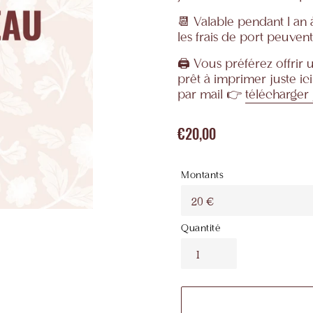
📆 Valable pendant 1 an à
les frais de port peuven
🖨️ Vous préférez offrir 
prêt à imprimer juste ic
par mail
👉
télécharger 
€20,00
Prix
normal
Montants
Quantité