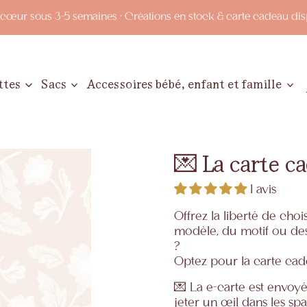
œur sous 3-5 semaines · Créations en stock & carte cadeau disp
ttes
Sacs
Accessoires bébé, enfant et famille
💌 La carte c
1 avis
Offrez la liberté de chois
modèle, du motif ou de
?
Optez pour la carte cad
💌 La e-carte est envoy
jeter un œil dans les spa